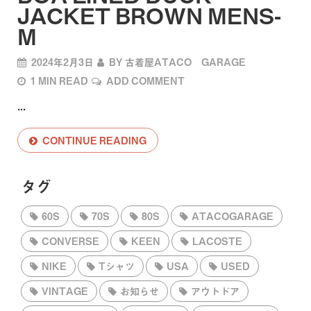
JACKET BROWN MENS-
M
2024年2月3日
BY
古着屋ATACO GARAGE
1 MIN READ
ADD COMMENT
...
CONTINUE READING
タグ
60S
70S
80S
ATACOGARAGE
CONVERSE
KEEN
LACOSTE
NIKE
Tシャツ
USA
USED
VINTAGE
お知らせ
アウトドア