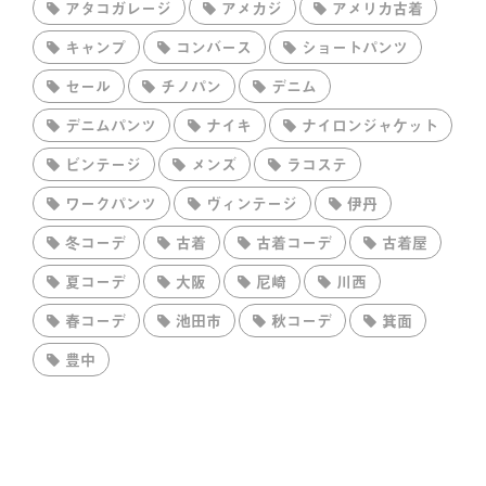
アタコガレージ
アメカジ
アメリカ古着
キャンプ
コンバース
ショートパンツ
セール
チノパン
デニム
デニムパンツ
ナイキ
ナイロンジャケット
ビンテージ
メンズ
ラコステ
ワークパンツ
ヴィンテージ
伊丹
冬コーデ
古着
古着コーデ
古着屋
夏コーデ
大阪
尼崎
川西
春コーデ
池田市
秋コーデ
箕面
豊中