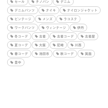
セール
チノパン
デニム
デニムパンツ
ナイキ
ナイロンジャケット
ビンテージ
メンズ
ラコステ
ワークパンツ
ヴィンテージ
伊丹
冬コーデ
古着
古着コーデ
古着屋
夏コーデ
大阪
尼崎
川西
春コーデ
池田市
秋コーデ
箕面
豊中