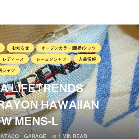
お知らせ
オープンカラー(開襟)シャツ
レディース
レーヨンシャツ
入荷情報
柄シャツ
SA LIFETRENDS
 RAYON HAWAIIAN
OW MENS-L
ATACO GARAGE
1 MIN READ