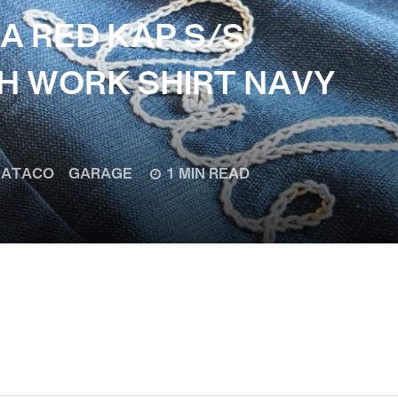
SA RED KAP S/S
CH WORK SHIRT NAVY
ATACO GARAGE
1 MIN READ