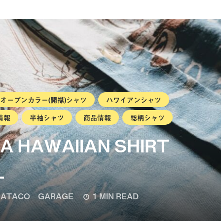
オープンカラー(開襟)シャツ
ハワイアンシャツ
情報
半袖シャツ
商品情報
総柄シャツ
SA HAWAIIAN SHIRT
L
ATACO GARAGE
1 MIN READ