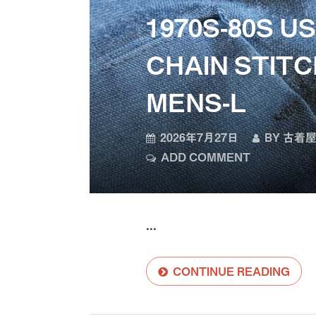
1970S-80S U
CHAIN STIT
MENS-L
2026年7月27日
BY
古着屋
ADD COMMENT
...
CONTINUE READING