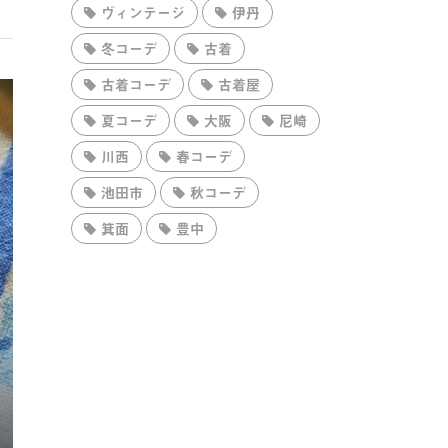
ヴィンテージ
伊丹
冬コーデ
古着
古着コーデ
古着屋
夏コーデ
大阪
尼崎
川西
春コーデ
池田市
秋コーデ
箕面
豊中