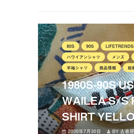
80S
90S
LIFETRENDS
ハワイアンシャツ
メンズ
半袖シャツ
商品情報
総
1980S-90S U
WAILEA S/S
SHIRT YELL
2026年7月30日
BY
古着屋