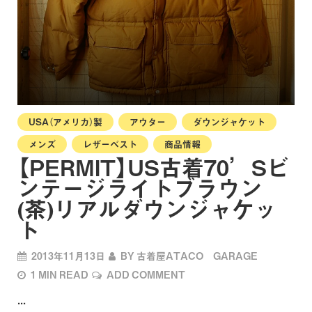
USA（アメリカ）製
アウター
ダウンジャケット
メンズ
レザーベスト
商品情報
【PERMIT】US古着70’Sビ
ンテージライトブラウン
(茶)リアルダウンジャケッ
ト
2013年11月13日
BY
古着屋ATACO GARAGE
1 MIN READ
ADD COMMENT
...