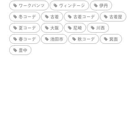
ワークパンツ
ヴィンテージ
伊丹
冬コーデ
古着
古着コーデ
古着屋
夏コーデ
大阪
尼崎
川西
春コーデ
池田市
秋コーデ
箕面
豊中