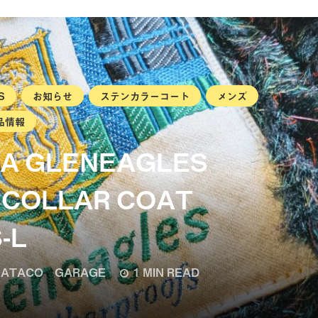
S
お知らせ
ステンカラーコート
メンズ
品情報
USA GLENEAGLES
 COLLAR COAT
-L
ATACO GARAGE
1 MIN READ