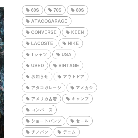
60S
70S
80S
ATACOGARAGE
CONVERSE
KEEN
LACOSTE
NIKE
Tシャツ
USA
USED
VINTAGE
お知らせ
アウトドア
アタコガレージ
アメカジ
アメリカ古着
キャンプ
コンバース
ショートパンツ
セール
チノパン
デニム