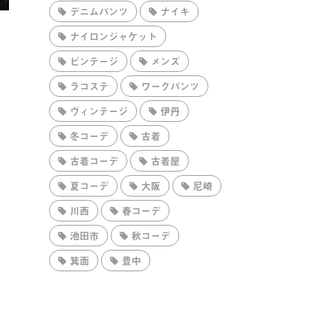
デニムパンツ
ナイキ
ナイロンジャケット
ビンテージ
メンズ
ラコステ
ワークパンツ
ヴィンテージ
伊丹
冬コーデ
古着
古着コーデ
古着屋
夏コーデ
大阪
尼崎
川西
春コーデ
池田市
秋コーデ
箕面
豊中