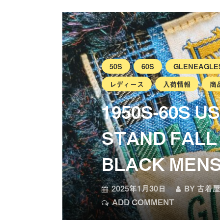
50S
60S
GLENEAGLE
レディース
入荷情報
商
1950S-60S 
STAND FALL
BLACK MENS
2025年1月30日
BY
古着屋
ADD COMMENT