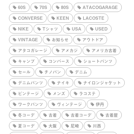
60S
70S
80S
ATACOGARAGE
CONVERSE
KEEN
LACOSTE
NIKE
Tシャツ
USA
USED
VINTAGE
お知らせ
アウトドア
アタコガレージ
アメカジ
アメリカ古着
キャンプ
コンバース
ショートパンツ
セール
チノパン
デニム
デニムパンツ
ナイキ
ナイロンジャケット
ビンテージ
メンズ
ラコステ
ワークパンツ
ヴィンテージ
伊丹
冬コーデ
古着
古着コーデ
古着屋
夏コーデ
大阪
尼崎
川西