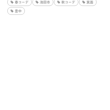
春コーデ
池田市
秋コーデ
箕面
豊中
COPYRIGHT © 2026. CREATED BY
MEKS
. POWERED BY
お知らせ
WORDPRESS
.