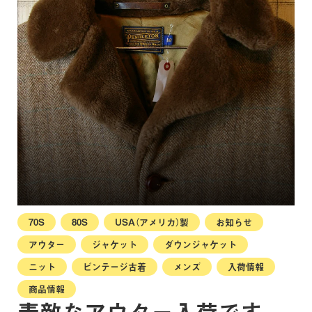
70S
80S
USA（アメリカ）製
お知らせ
アウター
ジャケット
ダウンジャケット
ニット
ビンテージ古着
メンズ
入荷情報
商品情報
素敵なアウター入荷です