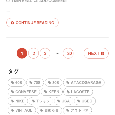
1 MIN READ
ADD COMMENT
...
CONTINUE READING
1
2
3
…
20
NEXT
タグ
60S
70S
80S
ATACOGARAGE
CONVERSE
KEEN
LACOSTE
NIKE
Tシャツ
USA
USED
VINTAGE
お知らせ
アウトドア