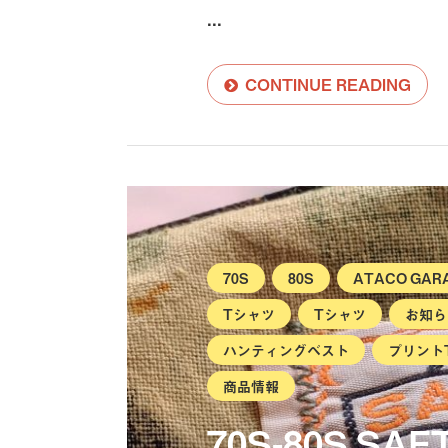
...
CONTINUE READING
70S
80S
ATACO GARA
Tシャツ
Tシャツ
お知ら
ハンティングベスト
プリント
商品情報
70S-80S SA