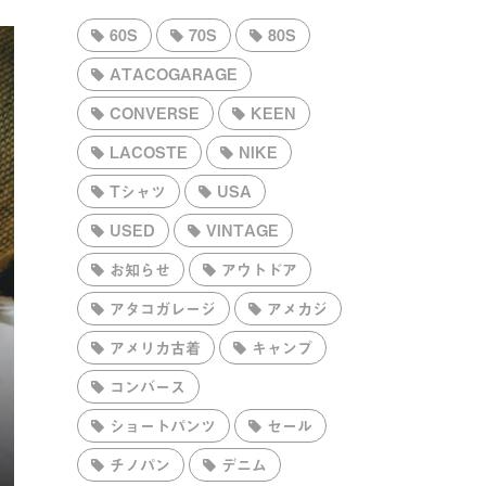
60S
70S
80S
ATACOGARAGE
CONVERSE
KEEN
LACOSTE
NIKE
Tシャツ
USA
USED
VINTAGE
お知らせ
アウトドア
アタコガレージ
アメカジ
アメリカ古着
キャンプ
コンバース
ショートパンツ
セール
チノパン
デニム