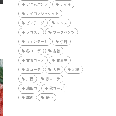
デニムパンツ
ナイキ
ナイロンジャケット
ビンテージ
メンズ
ラコステ
ワークパンツ
ヴィンテージ
伊丹
冬コーデ
古着
古着コーデ
古着屋
夏コーデ
大阪
尼崎
川西
春コーデ
池田市
秋コーデ
箕面
豊中