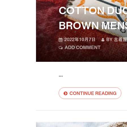
COTTON DUC
BROWN MEN
2022年10月7日
BY
古着屋
ADD COMMENT
...
CONTINUE READING