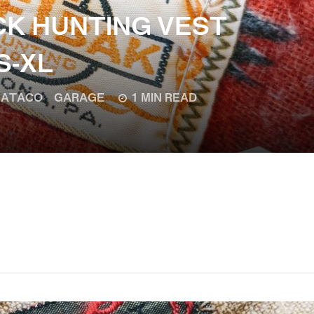
K HUNTING VEST
S-XL
ATACO GARAGE
1 MIN READ