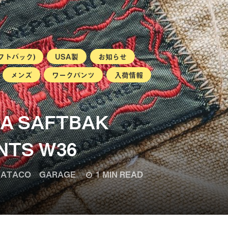
サフトバック)
USA製
お知らせ
メンズ
ワークパンツ
入荷情報
SA SAFTBAK
NTS W36
ATACO GARAGE
1 MIN READ