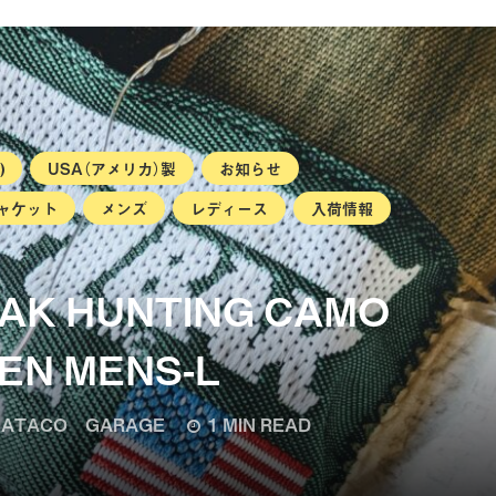
)
USA（アメリカ）製
お知らせ
ャケット
メンズ
レディース
入荷情報
BAK HUNTING CAMO
EN MENS-L
ATACO GARAGE
1 MIN READ