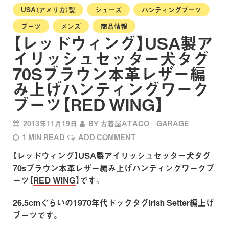
USA（アメリカ）製
シューズ
ハンティングブーツ
ブーツ
メンズ
商品情報
【レッドウィング】USA製ア
イリッシュセッター犬タグ
70Sブラウン本革レザー編
み上げハンティングワーク
ブーツ【RED WING】
2013年11月19日
BY
古着屋ATACO GARAGE
1 MIN READ
ADD COMMENT
【
レッドウィング
】USA製
アイリッシュセッター犬タグ
70sブラウン本革レザー編み上げハンティングワークブ
ーツ【
RED WING
】です。
26.5cmぐらいの1970年代
ドックタグ
Irish Setter
編上げ
ブーツです。