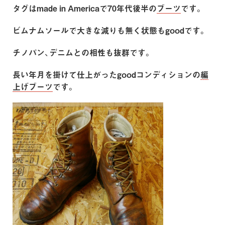
タグはmade in Americaで70年代後半の
ブーツ
です。
ビムナムソールで大きな減りも無く状態もgoodです。
チノパン、デニムとの相性も抜群です。
長い年月を掛けて仕上がったgoodコンディションの
編
上げブーツ
です。