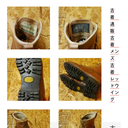
古
着
通
販
古
着
メン
ズ
古
着
レッ
ドウ
イン
グ
古