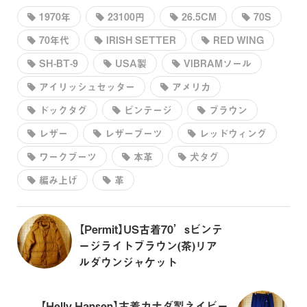
1970年
23100円
26.5CM
70S
70年代
IRISH SETTER
RED WING
SH-BT-9
USA製
VIBRAMソール
アイリッシュセッター
アメリカ
ドックタグ
ビンテージ
ブラウン
レザー
レザーブーツ
レッドウィング
ワークブーツ
本革
犬タグ
編み上げ
革
【Permit】US古着70’sビンテ
ージライトブラウン(茶)リア
ルダウンジャケット
【Helly Hansen】古着カナダ製ネイビー