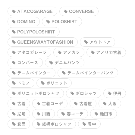
ATACOGARAGE
CONVERSE
DOMINO
POLOSHIRT
POLYPOLOSHIRT
QUEENSWAYTOFASHION
アウトドア
アタコガレージ
アメカジ
アメリカ古着
コンバース
デニムパンツ
デニムペインター
デニムペインターパンツ
ドミノ
ポリニット
ポリニットポロシャツ
ポロシャツ
伊丹
古着
古着コーデ
古着屋
大阪
尼崎
川西
春コーデ
池田市
箕面
総柄ポロシャツ
豊中