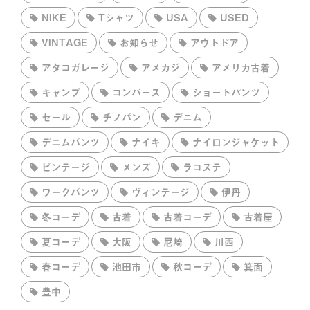
NIKE
Tシャツ
USA
USED
VINTAGE
お知らせ
アウトドア
アタコガレージ
アメカジ
アメリカ古着
キャンプ
コンバース
ショートパンツ
セール
チノパン
デニム
デニムパンツ
ナイキ
ナイロンジャケット
ビンテージ
メンズ
ラコステ
ワークパンツ
ヴィンテージ
伊丹
冬コーデ
古着
古着コーデ
古着屋
夏コーデ
大阪
尼崎
川西
春コーデ
池田市
秋コーデ
箕面
豊中