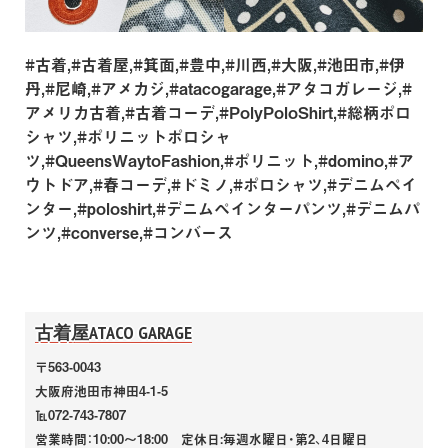
#古着,#古着屋,#箕面,#豊中,#川西,#大阪,#池田市,#伊
丹,#尼崎,#アメカジ,#atacogarage,#アタコガレージ,#
アメリカ古着,#古着コーデ,#PolyPoloShirt,#総柄ポロ
シャツ,#ポリニットポロシャ
ツ,#QueensWaytoFashion,#ポリニット,#domino,#ア
ウトドア,#春コーデ,#ドミノ,#ポロシャツ,#デニムペイ
ンター,#poloshirt,#デニムペインターパンツ,#デニムパ
ンツ,#converse,#コンバース
古着屋ATACO GARAGE
〒563-0043
大阪府池田市神田4-1-5
℡072-743-7807
営業時間：10:00～18:00 定休日:毎週水曜日・第2、4日曜日