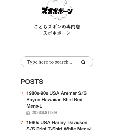
こどもズボンの専門店
ズボボボーン
POSTS
1980s-90s USA Aremar S/S
Rayon Hawaiian Shirt Red
Mens-L
2026年8月8日
1990s USA Harley-Davidson
S/S Print T-Shirt White Mens-L