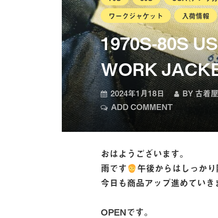
ワークジャケット
入荷情報
1970S-80S U
WORK JACKE
2024年1月18日
BY
古着屋
ADD COMMENT
おはようございます。
雨です
午後からはしっかり
今日も商品アップ進めていき
OPENです。