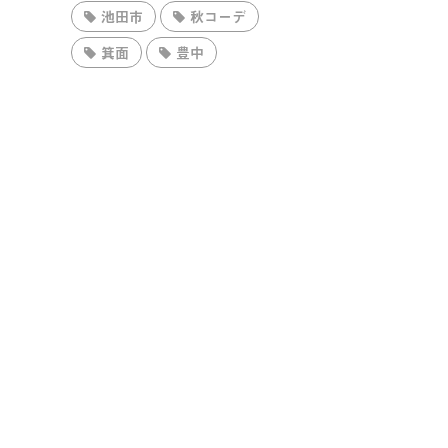
池田市
秋コーデ
箕面
豊中