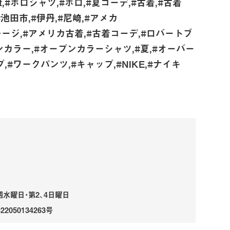
hirt,#ポロシャツ,#ポロ,#夏コーデ,#古着,#古着
,#池田市,#伊丹,#尼崎,#アメカ
タコガレージ,#アメリカ古着,#古着コーデ,#ロバートブ
ンカラー,#オープンカラーシャツ,#夏,#オーバー
#ワークパンツ,#キャップ,#NIKE,#ナイキ
毎週水曜日・第2、4日曜日
50134263号