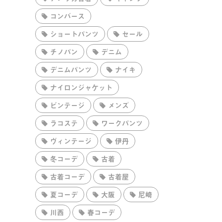
コンバース
ショートパンツ
セール
チノパン
デニム
デニムパンツ
ナイキ
ナイロンジャケット
ビンテージ
メンズ
ラコステ
ワークパンツ
ヴィンテージ
伊丹
冬コーデ
古着
古着コーデ
古着屋
夏コーデ
大阪
尼崎
川西
春コーデ