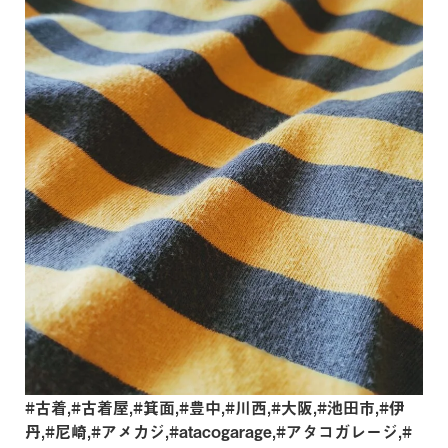
#古着,#古着屋,#箕面,#豊中,#川西,#大阪,#池田市,#伊
丹,#尼崎,#アメカジ,#atacogarage,#アタコガレージ,#