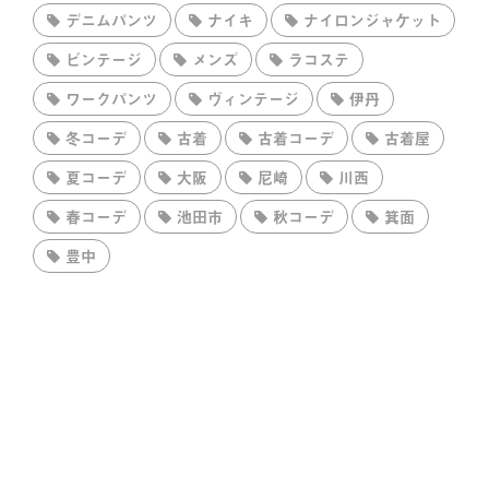
デニムパンツ
ナイキ
ナイロンジャケット
ビンテージ
メンズ
ラコステ
ワークパンツ
ヴィンテージ
伊丹
冬コーデ
古着
古着コーデ
古着屋
夏コーデ
大阪
尼崎
川西
春コーデ
池田市
秋コーデ
箕面
豊中