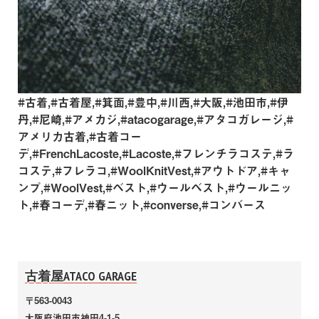
#古着,#古着屋,#箕面,#豊中,#川西,#大阪,#池田市,#伊
丹,#尼崎,#アメカジ,#atacogarage,#アタコガレージ,#
アメリカ古着,#古着コー
デ,#FrenchLacoste,#Lacoste,#フレンチラコステ,#ラ
コステ,#フレラコ,#WoolKnitVest,#アウトドア,#キャ
ンプ,#WoolVest,#ベスト,#ウールベスト,#ウールニッ
ト,#春コーデ,#春ニット,#converse,#コンバース
古着屋ATACO GARAGE
〒563-0043
大阪府池田市神田4-1-5