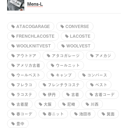
Mens-L
ATACOGARAGE
CONVERSE
FRENCHLACOSTE
LACOSTE
WOOLKNITVEST
WOOLVEST
アウトドア
アタコガレージ
アメカジ
アメリカ古着
ウールニット
ウールベスト
キャンプ
コンバース
フレラコ
フレンチラコステ
ベスト
ラコステ
伊丹
古着
古着コーデ
古着屋
大阪
尼崎
川西
春コーデ
春ニット
池田市
箕面
豊中