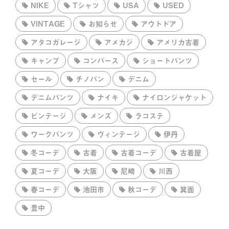
NIKE
Tシャツ
USA
USED
VINTAGE
お知らせ
アウトドア
アタコガレージ
アメカジ
アメリカ古着
キャンプ
コンバース
ショートパンツ
セール
チノパン
デニム
デニムパンツ
ナイキ
ナイロンジャケット
ビンテージ
メンズ
ラコステ
ワークパンツ
ヴィンテージ
伊丹
冬コーデ
古着
古着コーデ
古着屋
夏コーデ
大阪
尼崎
川西
春コーデ
池田市
秋コーデ
箕面
豊中