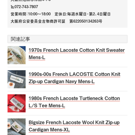
℡072-743-7807
営業時間：10:00～18:00 定休日:毎週水曜日・第2、4日曜日
大阪府公安委員会古物商許可証 第622050134263号
関連記事
1970s French Lacoste Cotton Knit Sweater
Mens-L
1990s-00s French LACOSTE Cotton Knit
Zip-up Cardigan Navy Mens-L
1980s French Lacoste Turtleneck Cotton
L/S Tee Mens-L
Bigsize French Lacoste Wool Knit Zip-up
Cardigan Mens-XL