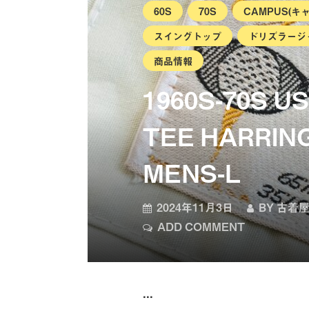
60S
70S
CAMPUS(キ
スイングトップ
ドリズラージ
商品情報
1960S-70S 
TEE HARRIN
MENS-L
2024年11月3日
BY
古着屋
ADD COMMENT
...