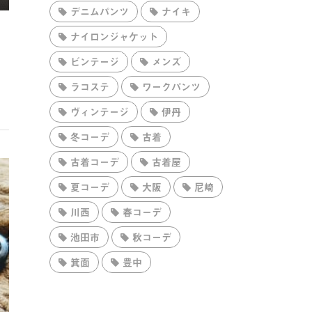
デニムパンツ
ナイキ
ナイロンジャケット
ビンテージ
メンズ
ラコステ
ワークパンツ
ヴィンテージ
伊丹
冬コーデ
古着
古着コーデ
古着屋
夏コーデ
大阪
尼崎
川西
春コーデ
池田市
秋コーデ
箕面
豊中