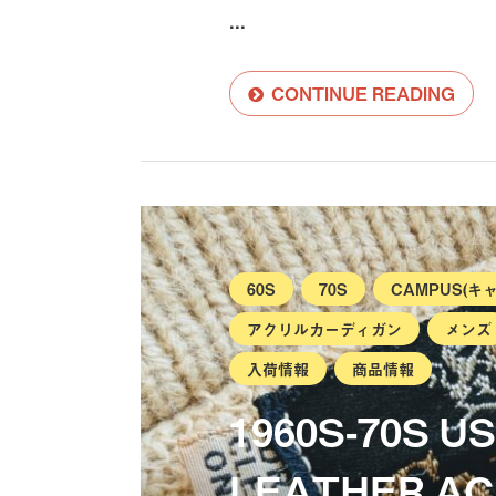
...
CONTINUE READING
60S
70S
CAMPUS(キ
アクリルカーディガン
メンズ
入荷情報
商品情報
1960S-70S 
LEATHER AC