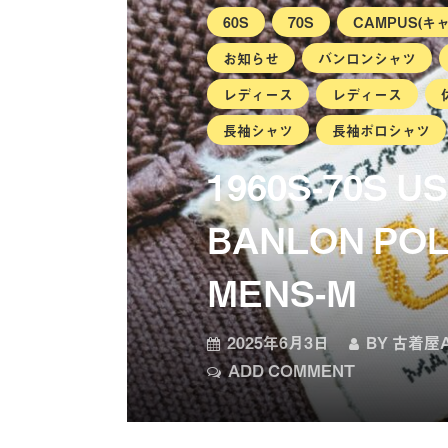
60S
70S
CAMPUS(キ
お知らせ
バンロンシャツ
レディース
レディース
長袖シャツ
長袖ポロシャツ
1960S-70S U
BANLON POL
MENS-M
2025年6月3日
BY
古着屋A
ADD COMMENT