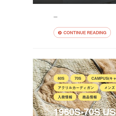
...
CONTINUE READING
60S
70S
CAMPUS(キ
アクリルカーディガン
メンズ
入荷情報
商品情報
1960S-70S 