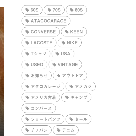
60S
70S
80S
ATACOGARAGE
CONVERSE
KEEN
LACOSTE
NIKE
Tシャツ
USA
USED
VINTAGE
お知らせ
アウトドア
アタコガレージ
アメカジ
アメリカ古着
キャンプ
コンバース
ショートパンツ
セール
チノパン
デニム