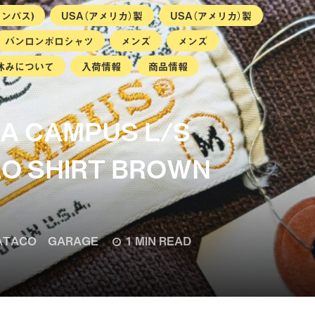
ャンパス)
USA（アメリカ）製
USA（アメリカ）製
バンロンポロシャツ
メンズ
メンズ
休みについて
入荷情報
商品情報
SA CAMPUS L/S
O SHIRT BROWN
TACO GARAGE
1 MIN READ