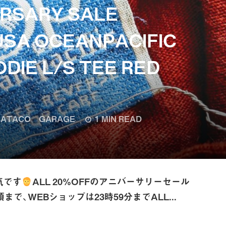
ERSARY SALE
 USA OCEANPACIFIC
DIE L/S TEE RED
ATACO GARAGE
1 MIN READ
気です
ALL 20%OFFのアニバーサリーセール
で、WEBショップは23時59分までALL...