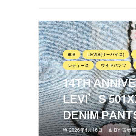
90S
LEVIS(リーバイス)
レディース
ワイドパンツ
14TH ANNIV
LEVI’S 501X
DENIM PANT
2026年4月16日
BY
古着屋