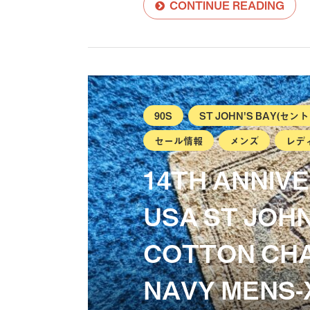
CONTINUE READING
90S
ST JOHN'S BAY(セ
セール情報
メンズ
レデ
14TH ANNIVE
USA ST JOH
COTTON CHA
NAVY MENS-