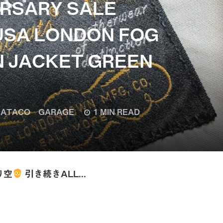
ERSARY SALE
 USA LONDON FOG
 JACKET GREEN
ATACO GARAGE
1 MIN READ
り空
引き続きALL...