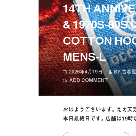
14TH ANNIV
& 1970S-80S
COTTON HOO
MENS-L
2026年4月19日
BY
古着屋
ADD COMMENT
おはようございます。ええ天
本日最終日です。店舗は19時頃ま