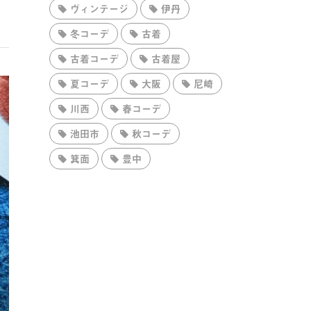
ヴィンテージ
伊丹
冬コーデ
古着
古着コーデ
古着屋
夏コーデ
大阪
尼崎
川西
春コーデ
池田市
秋コーデ
箕面
豊中