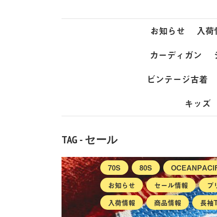
お知らせ
入荷
カーディガン
ビンテージ古着
キッズ
TAG - セール
70S
80S
OCEANPAC
お知らせ
セール情報
プ
入荷情報
商品情報
長袖