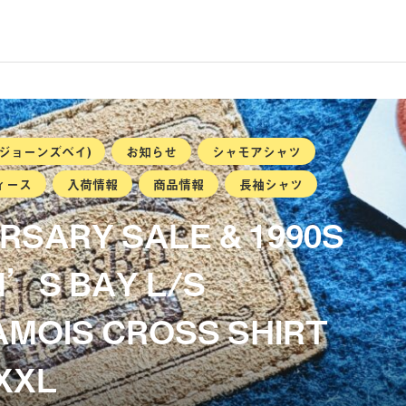
ントジョーンズベイ)
お知らせ
シャモアシャツ
ィース
入荷情報
商品情報
長袖シャツ
RSARY SALE & 1990S
N’S BAY L/S
MOIS CROSS SHIRT
XXL