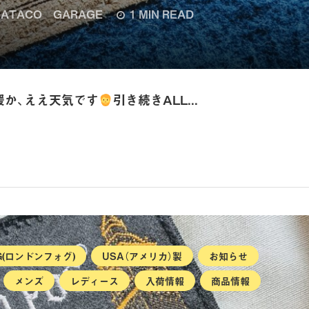
ATACO GARAGE
1 MIN READ
暖か、ええ天気です
引き続きALL...
OG(ロンドンフォグ)
USA（アメリカ）製
お知らせ
メンズ
レディース
入荷情報
商品情報