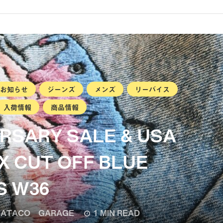
お知らせ
ジーンズ
メンズ
リーバイス
入荷情報
商品情報
ERSARY SALE & USA
X CUT OFF BLUE
S W36
ATACO GARAGE
1 MIN READ