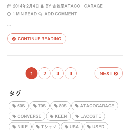
2014年2月4日
BY
古着屋ATACO GARAGE
1 MIN READ
ADD COMMENT
...
CONTINUE READING
1
2
3
4
NEXT
タグ
60S
70S
80S
ATACOGARAGE
CONVERSE
KEEN
LACOSTE
NIKE
Tシャツ
USA
USED