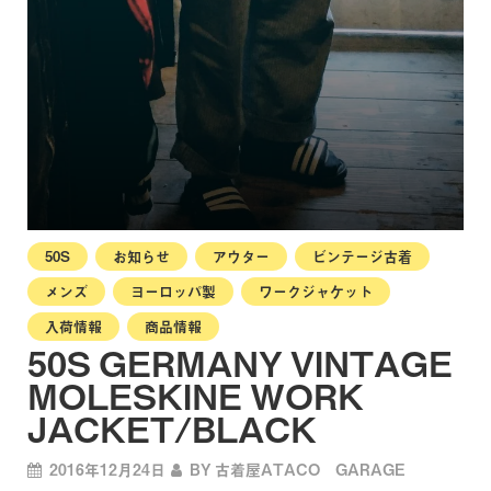
50S
お知らせ
アウター
ビンテージ古着
メンズ
ヨーロッパ製
ワークジャケット
入荷情報
商品情報
50S GERMANY VINTAGE
MOLESKINE WORK
JACKET/BLACK
2016年12月24日
BY
古着屋ATACO GARAGE