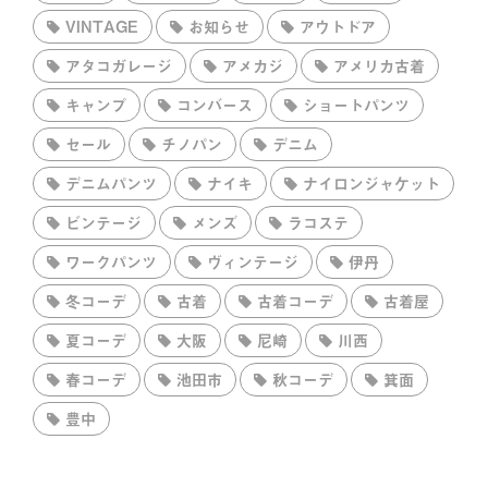
VINTAGE
お知らせ
アウトドア
アタコガレージ
アメカジ
アメリカ古着
キャンプ
コンバース
ショートパンツ
セール
チノパン
デニム
デニムパンツ
ナイキ
ナイロンジャケット
ビンテージ
メンズ
ラコステ
ワークパンツ
ヴィンテージ
伊丹
冬コーデ
古着
古着コーデ
古着屋
夏コーデ
大阪
尼崎
川西
春コーデ
池田市
秋コーデ
箕面
豊中