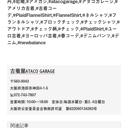
丹,#尼崎,#アメカジ,#atacogarage,#アタコガレージ,#
アメリカ古着,#古着コー
デ,#PlaidFlannelShirt,#FlannelShirt,#ネルシャツ,#フ
ランネルシャツ,#ブロックチェック,#チェックシャツ,#
アウトドア,#チェック柄,#チェック,#PlaidShirt,#ユー
ロ古着,#ヨーロッパ古着,#春コーデ,#デニムパンツ,#デ
ニム,#newbalance
古着屋ATACO GARAGE
〒563-0043
大阪府池田市神田4-1-5
℡072-743-7807
営業時間：10:00～18:00 定休日:毎週水曜日・第2、4日曜日
大阪府公安委員会古物商許可証 第622050134263号
関連記事