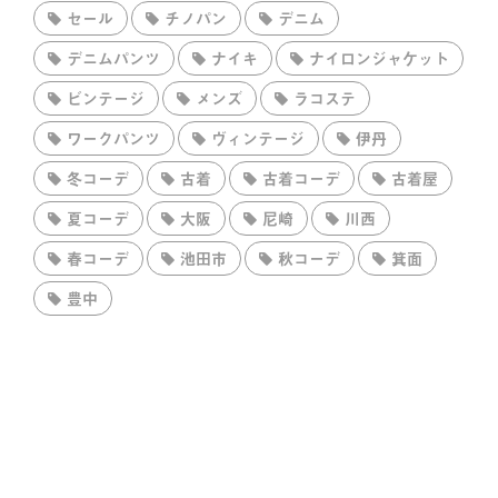
セール
チノパン
デニム
デニムパンツ
ナイキ
ナイロンジャケット
ビンテージ
メンズ
ラコステ
ワークパンツ
ヴィンテージ
伊丹
冬コーデ
古着
古着コーデ
古着屋
夏コーデ
大阪
尼崎
川西
春コーデ
池田市
秋コーデ
箕面
豊中