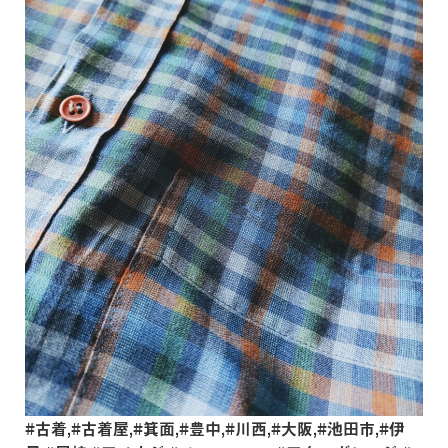
#古着,#古着屋,#箕面,#豊中,#川西,#大阪,#池田市,#伊