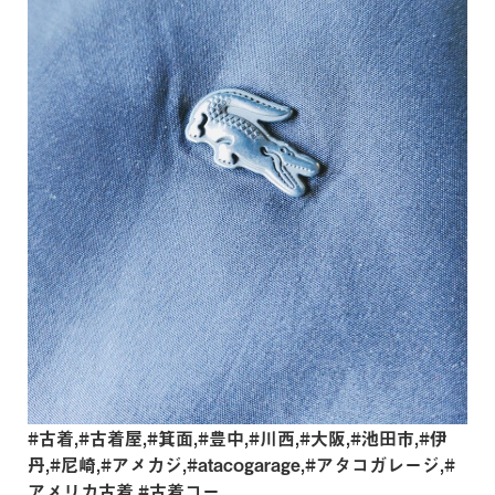
#古着,#古着屋,#箕面,#豊中,#川西,#大阪,#池田市,#伊
丹,#尼崎,#アメカジ,#atacogarage,#アタコガレージ,#
アメリカ古着,#古着コー