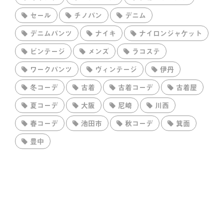
セール
チノパン
デニム
デニムパンツ
ナイキ
ナイロンジャケット
ビンテージ
メンズ
ラコステ
ワークパンツ
ヴィンテージ
伊丹
冬コーデ
古着
古着コーデ
古着屋
夏コーデ
大阪
尼崎
川西
春コーデ
池田市
秋コーデ
箕面
豊中