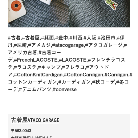
#古着,#古着屋,#箕面,#豊中,#川西,#大阪,#池田市,#伊
丹,#尼崎,#アメカジ,#atacogarage,#アタコガレージ,#
アメリカ古着,#古着コー
デ,#FrenchLACOSTE,#LACOSTE,#フレンチラコス
テ,#ラコステ,#キャンプ,#フレラコ,#アウトド
ア,#CottonKnitCardigan,#CottonCardigan,#Cardigan,#
コットンカーディガン,#カーディガン,#秋コーデ,#冬コ
ーデ,#デニムパンツ,#converse
古着屋ATACO GARAGE
〒563-0043
大阪府池田市神田4-1-5