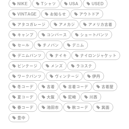
NIKE
Tシャツ
USA
USED
VINTAGE
お知らせ
アウトドア
アタコガレージ
アメカジ
アメリカ古着
キャンプ
コンバース
ショートパンツ
セール
チノパン
デニム
デニムパンツ
ナイキ
ナイロンジャケット
ビンテージ
メンズ
ラコステ
ワークパンツ
ヴィンテージ
伊丹
冬コーデ
古着
古着コーデ
古着屋
夏コーデ
大阪
尼崎
川西
春コーデ
池田市
秋コーデ
箕面
豊中