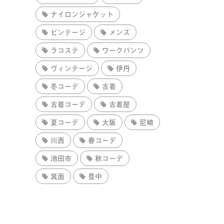
ナイロンジャケット
ビンテージ
メンズ
ラコステ
ワークパンツ
ヴィンテージ
伊丹
冬コーデ
古着
古着コーデ
古着屋
夏コーデ
大阪
尼崎
川西
春コーデ
池田市
秋コーデ
箕面
豊中