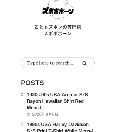
こどもズボンの専門店
ズボボボーン
POSTS
1980s-90s USA Aremar S/S
Rayon Hawaiian Shirt Red
Mens-L
2026年8月8日
1990s USA Harley-Davidson
S/S Print T-Shirt White Mens-L