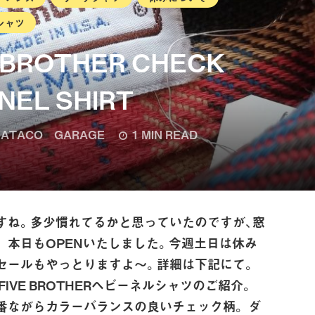
シャツ
E BROTHER CHECK
NEL SHIRT
ATACO GARAGE
1 MIN READ
すね。多少慣れてるかと思っていたのですが、窓
 本日もOPENいたしました。今週土日は休み
ーセールもやっとりますよ～。詳細は下記にて。
IVE BROTHERヘビーネルシャツのご紹介。
番ながらカラーバランスの良いチェック柄。 ダ