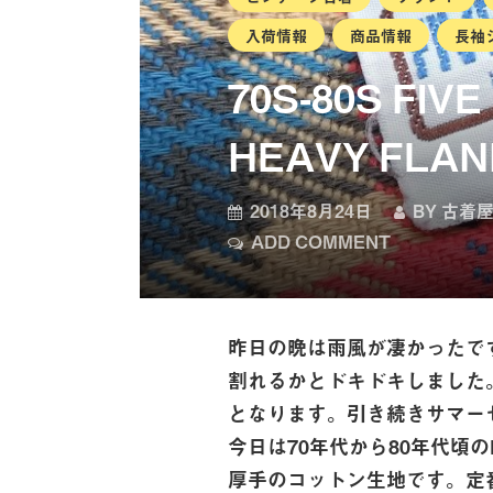
入荷情報
商品情報
長袖
70S-80S FIV
HEAVY FLAN
2018年8月24日
BY
古着屋
ADD COMMENT
昨日の晩は雨風が凄かったで
割れるかとドキドキしました。
となります。 引き続きサマ
今日は70年代から80年代頃のF
厚手のコットン生地です。 定