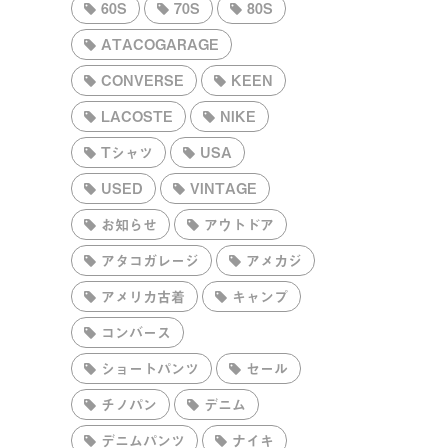
60S
70S
80S
ATACOGARAGE
CONVERSE
KEEN
LACOSTE
NIKE
Tシャツ
USA
USED
VINTAGE
お知らせ
アウトドア
アタコガレージ
アメカジ
アメリカ古着
キャンプ
コンバース
ショートパンツ
セール
チノパン
デニム
デニムパンツ
ナイキ