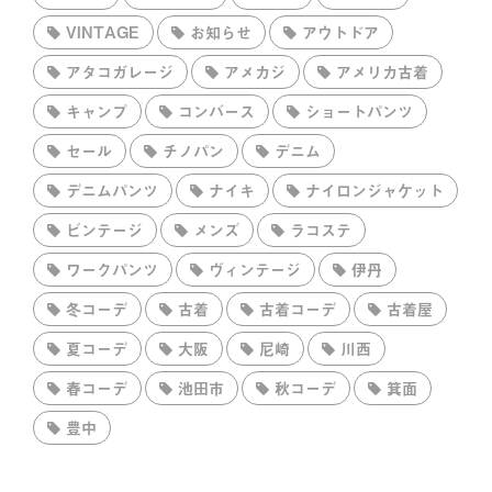
VINTAGE
お知らせ
アウトドア
アタコガレージ
アメカジ
アメリカ古着
キャンプ
コンバース
ショートパンツ
セール
チノパン
デニム
デニムパンツ
ナイキ
ナイロンジャケット
ビンテージ
メンズ
ラコステ
ワークパンツ
ヴィンテージ
伊丹
冬コーデ
古着
古着コーデ
古着屋
夏コーデ
大阪
尼崎
川西
春コーデ
池田市
秋コーデ
箕面
豊中