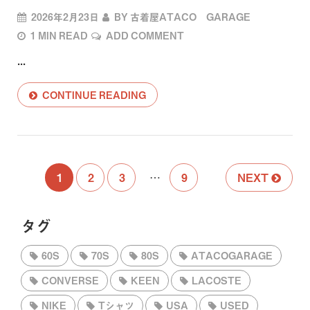
2026年2月23日
BY
古着屋ATACO GARAGE
1 MIN READ
ADD COMMENT
...
CONTINUE READING
1
2
3
…
9
NEXT
タグ
60S
70S
80S
ATACOGARAGE
CONVERSE
KEEN
LACOSTE
NIKE
Tシャツ
USA
USED