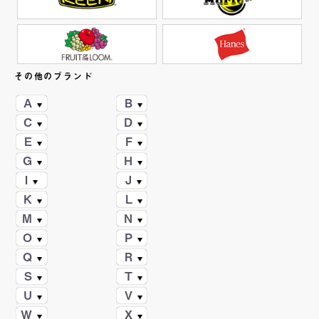
その他のブランド
A
B
C
D
E
F
G
H
I
J
K
L
M
N
O
P
Q
R
S
T
U
V
W
X