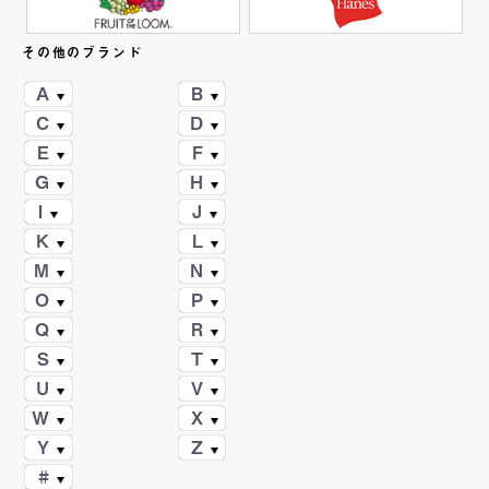
その他のブランド
A
B
C
D
E
F
G
H
I
J
K
L
M
N
O
P
Q
R
S
T
U
V
W
X
Y
Z
#