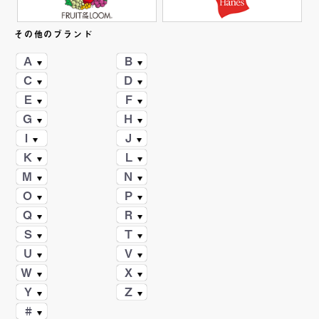
その他のブランド
A
B
C
D
E
F
G
H
I
J
K
L
M
N
O
P
Q
R
S
T
U
V
W
X
Y
Z
#