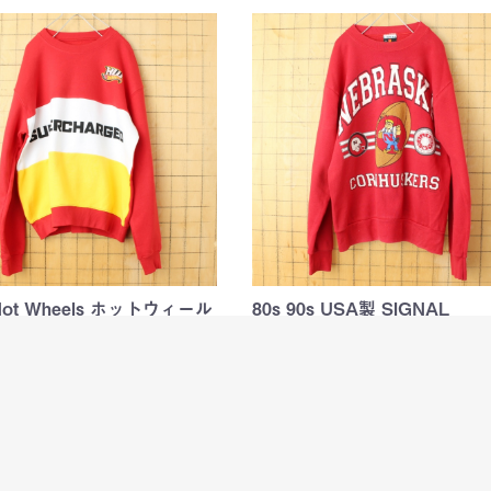
Hot Wheels ホットウィール
80s 90s USA製 SIGNAL
ト スウ…
NEBRASKA C…
ウィールのプリントスウェット
80年代から90年代頃のSIGNALプリ
ウェット
80
￥5,980