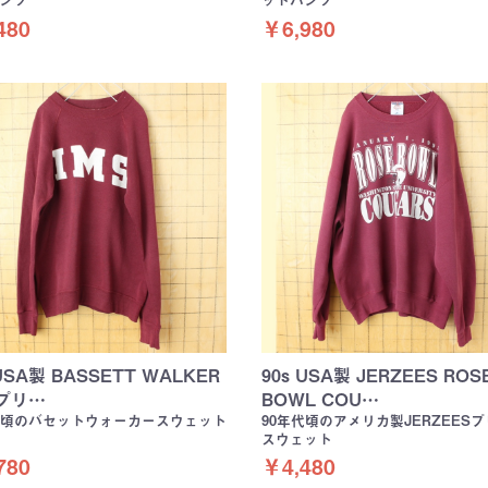
ンツ
ットパンツ
480
￥6,980
 USA製 BASSETT WALKER
90s USA製 JERZEES ROS
 プリ…
BOWL COU…
代頃のバセットウォーカースウェット
90年代頃のアメリカ製JERZEES
スウェット
780
￥4,480