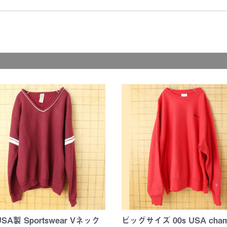
y)
ER)
y)
)
ER)
E)
BIES)
d
d
USA製 Sportswear Vネック
ビッグサイズ 00s USA cham