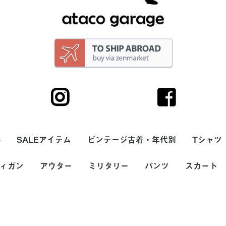
e
SALEアイテム
ビンテージ古着・年代別
Tシャツ
サリー
ィガン
トップス
ボトム
帽子・キャップ
シューズ・スニーカ
バッグ
アウター
ヘアーバンド
90s
80s
70s
60s
50s
40s
30s
20s
ミリタリー
パンツ
スカート
メンズ
レディー
無地Tシ
ボーダー
プリント
バンドT
ラグラン
7分袖T
サーマル
長袖Tシャ
タンクト
USA(ア
ヨーロッ
価格
カラー
ー・サンダル
00円
000円
,000円
ース
(アメリカ)製
ッパ製
～2,000円
2,001円～5,000円
5,001円～10,000円
10,001円～20,000円
20,001円～
ホワイト系
ブラック系
グレー系
ブラウン系
ベージュ系
グリーン系
ブルー系
パープル系
イエロー系
ピンク系
レッド系
オレンジ系
シルバー系
ゴールド系
その他
メンズ
レディース
ナイロン・ダウンベス
ナイロンジャケット・
スカジャン(スーベニ
フリースベスト
フリースジャケット
スタジャン
デニムジャケット・G
カバーオール
ハンティングジャケッ
コットン・ウールベス
ジャケット・ブルゾン
ワークジャケット
ウールジャケット
レザーベスト
レザージャケット
ガウン・ルームローブ
コート
ダウンジャケット
マウンテンパーカー
USA(アメリカ)製
ヨーロッパ製
価格
カラー
～2,000円
2,001円～5,000円
5,001円～10,000円
10,001円～20,000円
20,001円～
ホワイト系
ブラック系
グレー系
ブラウン系
ベージュ系
グリーン系
ブルー系
パープル系
イエロー系
ピンク系
レッド系
オレンジ系
シルバー系
ゴールド系
その他
メンズ
レディース
シャツ
スウェット
ニット・セーター
ジャケット
パンツ
帽子・フード
バッグ
シューズ
雑貨・小物
価格
カラー
～2,000円
2,001円～5,000円
5,001円～10,000円
10,001円～20,000円
20,001円～
ホワイト系
ブラック系
グレー系
ブラウン系
ベージュ系
グリーン系
ブルー系
パープル系
イエロー系
ピンク系
レッド系
オレンジ系
シルバー系
ゴールド系
その他
メンズ
レディース
ジーンズ
チノパン
スラックス・プリーツ
ワークパンツ
コーデュロイパンツ
ナイロンパンツ
スウェットパンツ
ウールパンツ
ペインターパンツ
レザーパンツ
オーバーオール・ツナ
ショートパンツ
USA(アメリカ)製
ヨーロッパ製
価格
カラー
ミニスカー
ミディアム
USA(アメ
ヨーロッパ
価格
カラー
～2,000円
2,001円～
5,001円～
10,001円
20,001円
ホワイト
ブラック
グレー系
ブラウン
ベージュ
グリーン
ブルー系
パープル
イエロー
ピンク系
レッド系
オレンジ
シルバー
ゴールド
その他
ト
ウインドブレーカー
アジャケット)
ジャン
ト
ト
(タック)パンツ
ギ
カート
ェリー
ーアンド
(THE
Hot
ェリー
ューンズ
ベラ
ーアンド
(THE
ル
(STER
f)
(STAR
ド
)
イビーズ
ート
psi-
フライド
's)
ブリュ
g's)
ーン
y's)
グ
筆箱
・小銭入