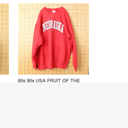
80s 90s USA FRUIT OF THE
LOOM …
ントス
フルーツオブザルームのプリントスウェッ
ト
￥4,580