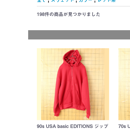
雑誌・絵本
ャラクター
キング)
地
マット
ー
(Tom and Jerr
シルベスター
ROAD RUNN
Wheels)
(Tom and Jerr
(Hanna-Barber
シルベスター
ROAD RUNN
(CHIP'N'DAL
WORS)
TREK)
(Garfield)
(MUPPET BA
(McDonald's)
Cola)
チキン(KFC)
(A&W)
(SUBWAY)
(Dairy Queen)
れ
(TWEETY an
(TWEETY an
SYLVESTER)
SYLVESTER)
198件
の商品が見つかりました
90s USA basic EDITIONS ジップ
70s 