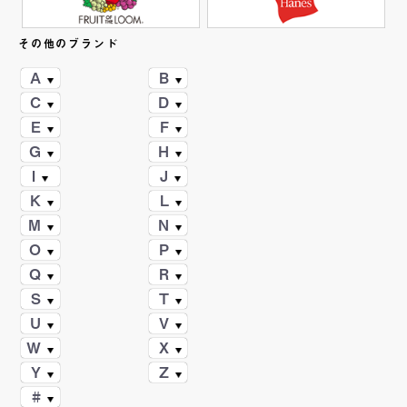
その他のブランド
A
B
C
D
E
F
G
H
I
J
K
L
M
N
O
P
Q
R
S
T
U
V
W
X
Y
Z
#