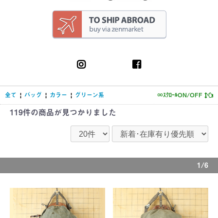
全て
|
バッグ
|
カラー
|
グリーン系
∞ｽｸﾛｰﾙON/OFF
119件
の商品が見つかりました
1/6