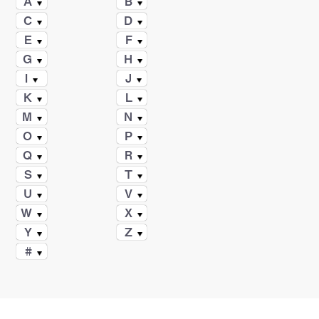
A
B
C
D
E
F
G
H
I
J
K
L
M
N
O
P
Q
R
S
T
U
V
W
X
Y
Z
#