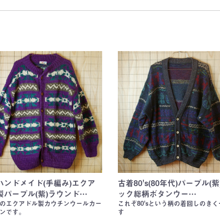
y)
ER)
y)
)
ER)
E)
BIES)
d
d
ハンドメイド(手編み)エクア
古着80's(80年代)パープル(紫
製パープル(紫)ラウンド…
ック総柄ボタンウー…
のエクアドル製カウチンウールカー
これぞ80'sという柄の着回しのき
ンです。
す