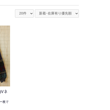
)Vネ
く一枚で