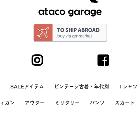
e
SALEアイテム
ビンテージ古着・年代別
Tシャツ
サリー
ィガン
トップス
ボトム
帽子・キャップ
シューズ・スニーカ
バッグ
アウター
ヘアーバンド
90s
80s
70s
60s
50s
40s
30s
20s
ミリタリー
パンツ
スカート
メンズ
レディー
無地Tシ
ボーダー
プリント
バンドT
ラグラン
7分袖T
サーマル
長袖Tシャ
タンクト
USA(ア
ヨーロッ
価格
カラー
ー・サンダル
00円
000円
,000円
ース
(アメリカ)製
ッパ製
～2,000円
2,001円～5,000円
5,001円～10,000円
10,001円～20,000円
20,001円～
ホワイト系
ブラック系
グレー系
ブラウン系
ベージュ系
グリーン系
ブルー系
パープル系
イエロー系
ピンク系
レッド系
オレンジ系
シルバー系
ゴールド系
その他
メンズ
レディース
ナイロン・ダウンベス
ナイロンジャケット・
スカジャン(スーベニ
フリースベスト
フリースジャケット
スタジャン
デニムジャケット・G
カバーオール
ハンティングジャケッ
コットン・ウールベス
ジャケット・ブルゾン
ワークジャケット
ウールジャケット
レザーベスト
レザージャケット
ガウン・ルームローブ
コート
ダウンジャケット
マウンテンパーカー
USA(アメリカ)製
ヨーロッパ製
価格
カラー
～2,000円
2,001円～5,000円
5,001円～10,000円
10,001円～20,000円
20,001円～
ホワイト系
ブラック系
グレー系
ブラウン系
ベージュ系
グリーン系
ブルー系
パープル系
イエロー系
ピンク系
レッド系
オレンジ系
シルバー系
ゴールド系
その他
メンズ
レディース
シャツ
スウェット
ニット・セーター
ジャケット
パンツ
帽子・フード
バッグ
シューズ
雑貨・小物
価格
カラー
～2,000円
2,001円～5,000円
5,001円～10,000円
10,001円～20,000円
20,001円～
ホワイト系
ブラック系
グレー系
ブラウン系
ベージュ系
グリーン系
ブルー系
パープル系
イエロー系
ピンク系
レッド系
オレンジ系
シルバー系
ゴールド系
その他
メンズ
レディース
ジーンズ
チノパン
スラックス・プリーツ
ワークパンツ
コーデュロイパンツ
ナイロンパンツ
スウェットパンツ
ウールパンツ
ペインターパンツ
レザーパンツ
オーバーオール・ツナ
ショートパンツ
USA(アメリカ)製
ヨーロッパ製
価格
カラー
ミニスカー
ミディアム
USA(アメ
ヨーロッパ
価格
カラー
～2,000円
2,001円～
5,001円～
10,001円
20,001円
ホワイト
ブラック
グレー系
ブラウン
ベージュ
グリーン
ブルー系
パープル
イエロー
ピンク系
レッド系
オレンジ
シルバー
ゴールド
その他
ト
ウインドブレーカー
アジャケット)
ジャン
ト
ト
(タック)パンツ
ギ
カート
ェリー
ーアンド
(THE
Hot
ェリー
ューンズ
ベラ
ーアンド
(THE
ル
(STER
f)
(STAR
ド
)
イビーズ
ート
psi-
フライド
's)
ブリュ
g's)
ーン
y's)
グ
筆箱
・小銭入