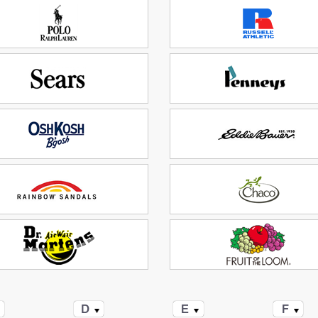
D
E
F