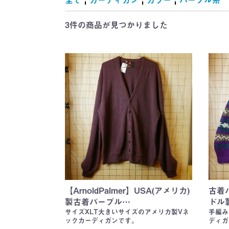
雑誌・絵本
ャラクター
キング)
地
マット
ー
(Tom and Jerr
シルベスター
ROAD RUNN
Wheels)
(Tom and Jerr
(Hanna-Barber
シルベスター
ROAD RUNN
(CHIP'N'DAL
WORS)
TREK)
(Garfield)
(MUPPET BA
(McDonald's)
Cola)
チキン(KFC)
(A&W)
(SUBWAY)
(Dairy Queen)
れ
(TWEETY an
(TWEETY an
SYLVESTER)
SYLVESTER)
3件
の商品が見つかりました
【ArnoldPalmer】USA(アメリカ)
古着
製古着パープル…
ドル
サイズXLT大きいサイズのアメリカ製Vネ
手編み
ックカーディガンです。
ディガ