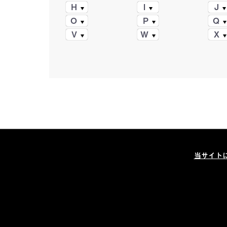
H
I
J
O
P
Q
V
W
X
当サイト