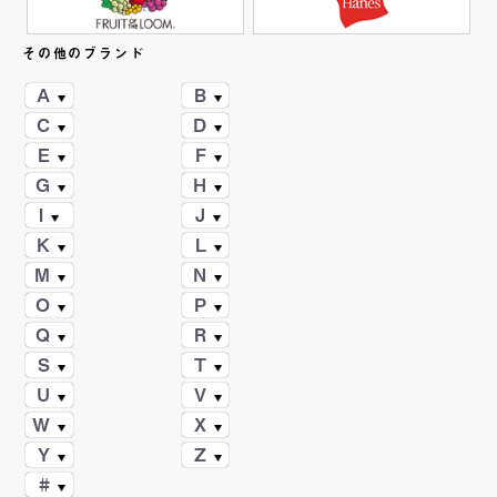
その他のブランド
A
B
C
D
E
F
G
H
I
J
K
L
M
N
O
P
Q
R
S
T
U
V
W
X
Y
Z
#