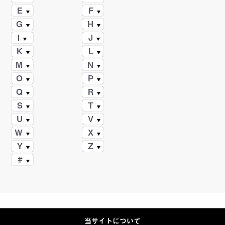
E
F
G
H
I
J
K
L
M
N
O
P
Q
R
S
T
U
V
W
X
Y
Z
#
当サイトについて