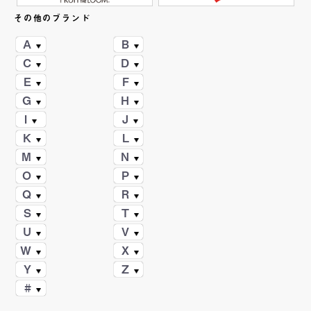
その他のブランド
A
B
C
D
E
F
G
H
I
J
K
L
M
N
O
P
Q
R
S
T
U
V
W
X
Y
Z
#