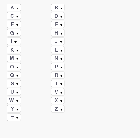
A
B
C
D
E
F
G
H
I
J
K
L
M
N
O
P
Q
R
S
T
U
V
W
X
Y
Z
#