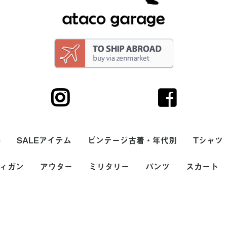
e
SALEアイテム
ビンテージ古着・年代別
Tシャツ
サリー
ィガン
トップス
ボトム
帽子・キャップ
シューズ・スニーカ
バッグ
アウター
ヘアーバンド
90s
80s
70s
60s
50s
40s
30s
20s
ミリタリー
パンツ
スカート
メンズ
レディー
無地Tシ
ボーダー
プリント
バンドT
ラグラン
7分袖T
サーマル
長袖Tシャ
タンクト
USA(ア
ヨーロッ
価格
カラー
ー・サンダル
00円
000円
,000円
ース
(アメリカ)製
ッパ製
～2,000円
2,001円～5,000円
5,001円～10,000円
10,001円～20,000円
20,001円～
ホワイト系
ブラック系
グレー系
ブラウン系
ベージュ系
グリーン系
ブルー系
パープル系
イエロー系
ピンク系
レッド系
オレンジ系
シルバー系
ゴールド系
その他
メンズ
レディース
ナイロン・ダウンベス
ナイロンジャケット・
スカジャン(スーベニ
フリースベスト
フリースジャケット
スタジャン
デニムジャケット・G
カバーオール
ハンティングジャケッ
コットン・ウールベス
ジャケット・ブルゾン
ワークジャケット
ウールジャケット
レザーベスト
レザージャケット
ガウン・ルームローブ
コート
ダウンジャケット
マウンテンパーカー
USA(アメリカ)製
ヨーロッパ製
価格
カラー
～2,000円
2,001円～5,000円
5,001円～10,000円
10,001円～20,000円
20,001円～
ホワイト系
ブラック系
グレー系
ブラウン系
ベージュ系
グリーン系
ブルー系
パープル系
イエロー系
ピンク系
レッド系
オレンジ系
シルバー系
ゴールド系
その他
メンズ
レディース
シャツ
スウェット
ニット・セーター
ジャケット
パンツ
帽子・フード
バッグ
シューズ
雑貨・小物
価格
カラー
～2,000円
2,001円～5,000円
5,001円～10,000円
10,001円～20,000円
20,001円～
ホワイト系
ブラック系
グレー系
ブラウン系
ベージュ系
グリーン系
ブルー系
パープル系
イエロー系
ピンク系
レッド系
オレンジ系
シルバー系
ゴールド系
その他
メンズ
レディース
ジーンズ
チノパン
スラックス・プリーツ
ワークパンツ
コーデュロイパンツ
ナイロンパンツ
スウェットパンツ
ウールパンツ
ペインターパンツ
レザーパンツ
オーバーオール・ツナ
ショートパンツ
USA(アメリカ)製
ヨーロッパ製
価格
カラー
ミニスカー
ミディアム
USA(アメ
ヨーロッパ
価格
カラー
～2,000円
2,001円～
5,001円～
10,001円
20,001円
ホワイト
ブラック
グレー系
ブラウン
ベージュ
グリーン
ブルー系
パープル
イエロー
ピンク系
レッド系
オレンジ
シルバー
ゴールド
その他
ト
ウインドブレーカー
アジャケット)
ジャン
ト
ト
(タック)パンツ
ギ
カート
ェリー
ーアンド
(THE
Hot
ェリー
ューンズ
ベラ
ーアンド
(THE
ル
(STER
f)
(STAR
ド
)
イビーズ
ート
psi-
フライド
's)
ブリュ
g's)
ーン
y's)
グ
筆箱
・小銭入