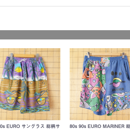
y)
ER)
y)
)
ER)
E)
BIES)
d
d
 90s EURO サングラス 総柄サ
80s 90s EURO MARINER