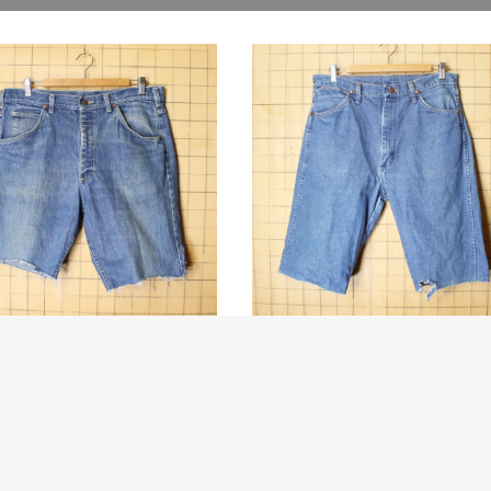
80s USA製 Lee リー カット
70s 80s USA製 Wrangler 
デニム …
ラー カッ…
から80年代頃のリーカットオフデ
70年代から80年代頃のラングラーカ
ンツ
オフデニムパンツ
80
￥6,980