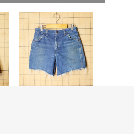
ラング
70s 80s USA製 Wrangler ラング
ラー カッ…
ット
70年代から80年代頃のラングラーカット
オフデニムパンツ
￥5,980