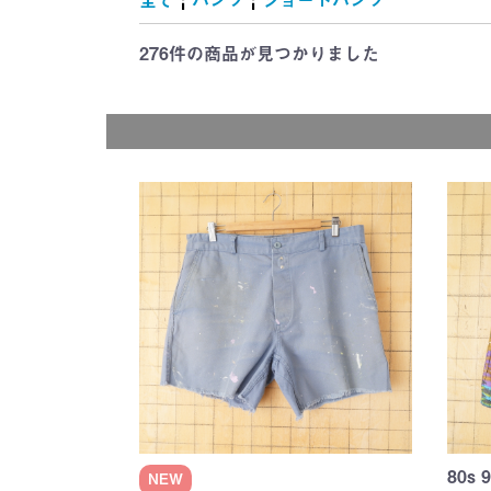
雑誌・絵本
ャラクター
キング)
地
マット
ー
(Tom and Jerr
シルベスター
ROAD RUNN
Wheels)
(Tom and Jerr
(Hanna-Barber
シルベスター
ROAD RUNN
(CHIP'N'DAL
WORS)
TREK)
(Garfield)
(MUPPET BA
(McDonald's)
Cola)
チキン(KFC)
(A&W)
(SUBWAY)
(Dairy Queen)
れ
(TWEETY an
(TWEETY an
SYLVESTER)
SYLVESTER)
276件
の商品が見つかりました
80s
NEW