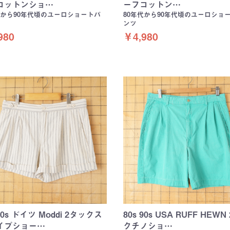
コットンショ…
ーフコットン…
代から90年代頃のユーロショートパ
80年代から90年代頃のユーロショ
ンツ
980
￥4,980
 80s ドイツ Moddi 2タックス
80s 90s USA RUFF HEWN
イプショー…
クチノショ…