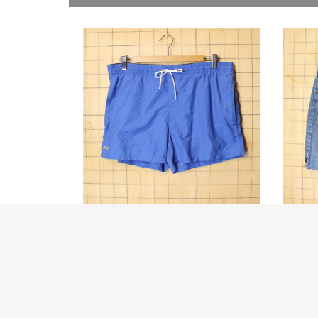
90s フレンチラコステ Lacoste ス
70s 
イム ショーツ …
オフ 
フレンチラコステのショートパンツ
70年代
ニムパ
￥5,980
￥8,9