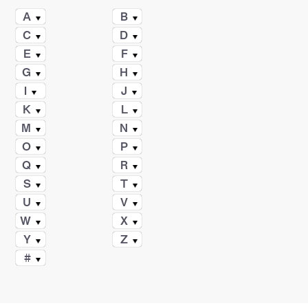
A
B
C
D
E
F
G
H
I
J
K
L
M
N
O
P
Q
R
S
T
U
V
W
X
Y
Z
#