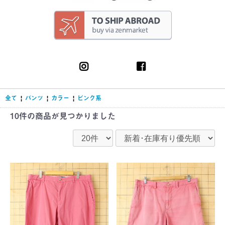
全て
|
パンツ
|
カラー
|
ピンク系
10件
の商品が見つかりました