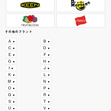
その他のブランド
A
B
C
D
E
F
G
H
I
J
K
L
M
N
O
P
Q
R
S
T
U
V