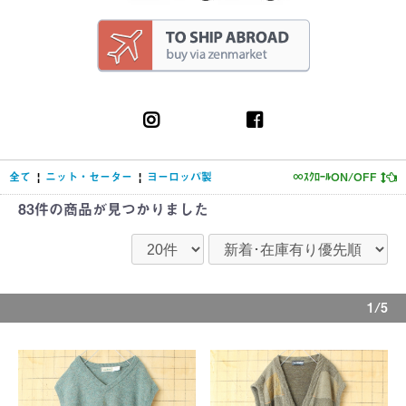
全て
|
ニット・セーター
|
ヨーロッパ製
∞ｽｸﾛｰﾙON/OFF
83件
の商品が見つかりました
1/5