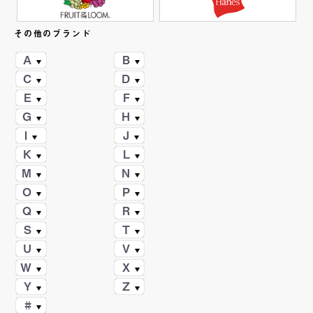
その他のブランド
A
B
C
D
E
F
G
H
I
J
K
L
M
N
O
P
Q
R
S
T
U
V
W
X
Y
Z
#