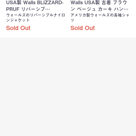
USA製 Walls BLIZZARD-
Walls USA製 古着 ブラウ
PRUF リバーシブ…
ン ベージュ カーキ ハン…
ウォールズのリバーシブルナイロ
アメリカ製ウォールズの長袖シャ
ンジャケット
ツ
Sold Out
Sold Out
Walls アメリカ古着 キルテ
Walls/古着/ブラウンダッ
ィングライナー ダックオ
ク地ペインターパン
ール…
ツ/W33L…
Wallsのダック地オールインワン
人気のダック地ペインターパンツ