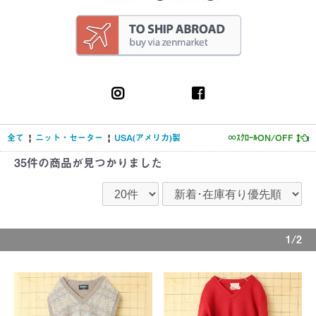
全て
|
ニット・セーター
|
USA(アメリカ)製
∞ｽｸﾛｰﾙON/OFF
35件
の商品が見つかりました
1/2