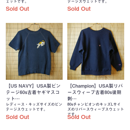
ェットです。
テージスウェットです。
Sold Out
Sold Out
【US NAVY】USA製ビン
【Champion】USA製リバ
テージ60s古着ヤギマスコ
ースウィーブ古着80s後期
ット…
刺…
レディース・キッズサイズのビン
80sチャンピオンのキッズLサイ
テージスウェットです。
ズのリバースウィーブスウェット
です。
Sold Out
Sold Out