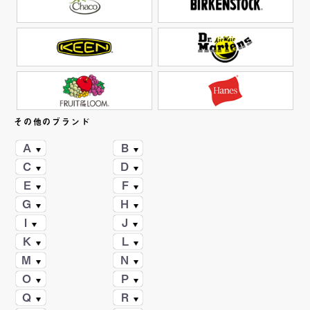
その他のブランド
A
B
C
D
E
F
G
H
I
J
K
L
M
N
O
P
Q
R