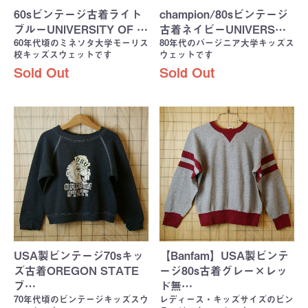
60sビンテージ古着ライト
champion/80sビンテージ
ブルーUNIVERSITY OF …
古着ネイビーUNIVERS…
60年代頃のミネソタ大学モーリス
80年代のバージニア大学キッズス
校キッズスウェットです
ウェットです
Sold Out
Sold Out
USA製ビンテージ70sキッ
【Banfam】USA製ビンテ
ズ古着OREGON STATE
ージ80s古着グレー×レッ
ブ…
ド無…
70年代頃のビンテージキッズスウ
レディース・キッズサイズのビン