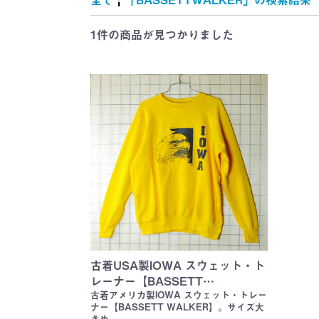
雑誌・絵本
ャラクター
キング)
地
マット
ー
(Tom and Jerr
シルベスター
ROAD RUNN
Wheels)
(Tom and Jerr
(Hanna-Barber
シルベスター
ROAD RUNN
(CHIP'N'DAL
WORS)
TREK)
(Garfield)
(MUPPET BA
(McDonald's)
Cola)
チキン(KFC)
(A&W)
(SUBWAY)
(Dairy Queen)
れ
(TWEETY an
(TWEETY an
SYLVESTER)
SYLVESTER)
1件
の商品が見つかりました
古着USA製IOWA スウェット・ト
レーナー【BASSETT…
古着アメリカ製IOWA スウェット・トレー
ナー【BASSETT WALKER】。サイズ大