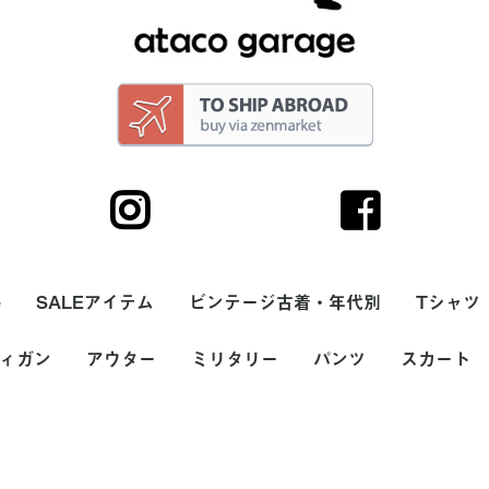
e
SALEアイテム
ビンテージ古着・年代別
Tシャツ
サリー
ィガン
トップス
ボトム
帽子・キャップ
シューズ・スニーカ
バッグ
アウター
ヘアーバンド
90s
80s
70s
60s
50s
40s
30s
20s
ミリタリー
パンツ
スカート
メンズ
レディー
無地Tシ
ボーダー
プリント
バンドT
ラグラン
7分袖T
サーマル
長袖Tシャ
タンクト
USA(ア
ヨーロッ
価格
カラー
ー・サンダル
00円
000円
,000円
ース
(アメリカ)製
ッパ製
～2,000円
2,001円～5,000円
5,001円～10,000円
10,001円～20,000円
20,001円～
ホワイト系
ブラック系
グレー系
ブラウン系
ベージュ系
グリーン系
ブルー系
パープル系
イエロー系
ピンク系
レッド系
オレンジ系
シルバー系
ゴールド系
その他
メンズ
レディース
ナイロン・ダウンベス
ナイロンジャケット・
スカジャン(スーベニ
フリースベスト
フリースジャケット
スタジャン
デニムジャケット・G
カバーオール
ハンティングジャケッ
コットン・ウールベス
ジャケット・ブルゾン
ワークジャケット
ウールジャケット
レザーベスト
レザージャケット
ガウン・ルームローブ
コート
ダウンジャケット
マウンテンパーカー
USA(アメリカ)製
ヨーロッパ製
価格
カラー
～2,000円
2,001円～5,000円
5,001円～10,000円
10,001円～20,000円
20,001円～
ホワイト系
ブラック系
グレー系
ブラウン系
ベージュ系
グリーン系
ブルー系
パープル系
イエロー系
ピンク系
レッド系
オレンジ系
シルバー系
ゴールド系
その他
メンズ
レディース
シャツ
スウェット
ニット・セーター
ジャケット
パンツ
帽子・フード
バッグ
シューズ
雑貨・小物
価格
カラー
～2,000円
2,001円～5,000円
5,001円～10,000円
10,001円～20,000円
20,001円～
ホワイト系
ブラック系
グレー系
ブラウン系
ベージュ系
グリーン系
ブルー系
パープル系
イエロー系
ピンク系
レッド系
オレンジ系
シルバー系
ゴールド系
その他
メンズ
レディース
ジーンズ
チノパン
スラックス・プリーツ
ワークパンツ
コーデュロイパンツ
ナイロンパンツ
スウェットパンツ
ウールパンツ
ペインターパンツ
レザーパンツ
オーバーオール・ツナ
ショートパンツ
USA(アメリカ)製
ヨーロッパ製
価格
カラー
ミニスカー
ミディアム
USA(アメ
ヨーロッパ
価格
カラー
～2,000円
2,001円～
5,001円～
10,001円
20,001円
ホワイト
ブラック
グレー系
ブラウン
ベージュ
グリーン
ブルー系
パープル
イエロー
ピンク系
レッド系
オレンジ
シルバー
ゴールド
その他
ト
ウインドブレーカー
アジャケット)
ジャン
ト
ト
(タック)パンツ
ギ
カート
ェリー
ーアンド
(THE
Hot
ェリー
ューンズ
ベラ
ーアンド
(THE
ル
(STER
f)
(STAR
ド
)
イビーズ
ート
psi-
フライド
's)
ブリュ
g's)
ーン
y's)
グ
筆箱
・小銭入