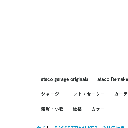
ataco garage originals
ataco Remak
トップス
ボトムス
帽子
バッグ
ジャージ
ニット・セーター
トップス
ボトムス
ヘアーアクセ
カーデ
メンズ
レディース
トップス
パンツ
USA(アメリカ)製
ヨーロッパ製
価格
カラー
雑貨・小物
メンズ
レディース
クルーネックセーター
Vネックセーター
ショールカラーセータ
タートルネックセータ
カウチンセーター
ニットベスト
USA(アメリカ)製
ヨーロッパ製
価格
カラー
価格
カラー
～2,000円
2,001円～5,0
5,001円～10,
10,001円～20
20,001円～
ホワイト系
ブラック系
グレー系
ブラウン系
ベージュ系
グリーン系
ブルー系
パープル系
イエロー系
ピンク系
レッド系
オレンジ系
シルバー系
ゴールド系
その他
メンズ
レディ
USA
ヨーロ
価格
カラー
ー
ー
エプロン
ベルト・サスペンダー
手袋
靴下(ソックス)
バンダナ・スカーフ
マフラー・ストール
アメリカンコミック・
ミニカー
メッセージドール
ZIPPO・ライター
ぬいぐるみ
キャラクター
カンパニーグッズ・キ
ノベルティ・広告
Fire-King(ファイヤー
PEZ(ペッツ)
エンブレム
ビンテージシーツ・生
ブランケット・ラグ・
バッジ・ピンズ
パッチ・ワッペン
時計
コインケース・財布
リメイクアイテム
アメリカンさび看板
ビンテージキーホルダ
エアーフレッシュナー
～2,000円
2,001円～5,000円
5,001円～10,000円
10,001円～20,000円
20,001円～
ホワイト系
ブラック系
グレー系
ブラウン系
ベージュ系
グリーン系
ブルー系
パープル系
イエロー系
ピンク系
レッド系
オレンジ系
シルバー系
ゴールド系
その他
トムアンドジ
トゥイーティ
ロードランナー
その他
ホットウィール(
ディズニー
ミッキー
トムアンドジ
スヌーピー
ルーニー・テ
ハンナ・バー
トゥイーティ
ロードランナー
チップ&デー
スターウォーズ
スマーフ(Smur
スタートレック
ガーフィール
トロール(Troll
マペット・ベ
セサミストリ
マクドナルド
ペプシコーラ(Pe
ケンタッキー
デニーズ(Denny
シェル(Shell)
エイアンドダ
サブウェイ
ケロッグ(Kellog
デイリークイ
アービーズ(Arb
トートバッグ
クラッチバッ
ペンケース・
コインケース
全て
|
「BASSETTWALKER」の検索結果