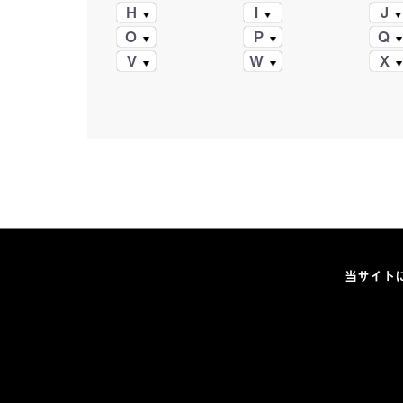
H
I
J
O
P
Q
V
W
X
当サイト