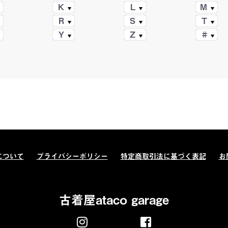
K
L
M
R
S
T
Y
Z
#
について
プライバシーポリシー
特定商取引法に基づく表記
お
古着屋ataco garage