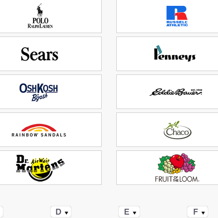
D
E
F