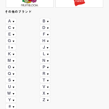
その他のブランド
A
B
C
D
E
F
G
H
I
J
K
L
M
N
O
P
Q
R
S
T
U
V
W
X
Y
Z
#