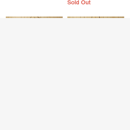
Sold Out
sportswear/USA製80s古
Collegiate Pacific/USA製
着/霜降り杢グレー×イ…
80s古着/霜…
80年代頃のsportswearラグランス
80年代頃のヘンリーネックTシャ
リーブTシャツです
ツです
Sold Out
Sold Out