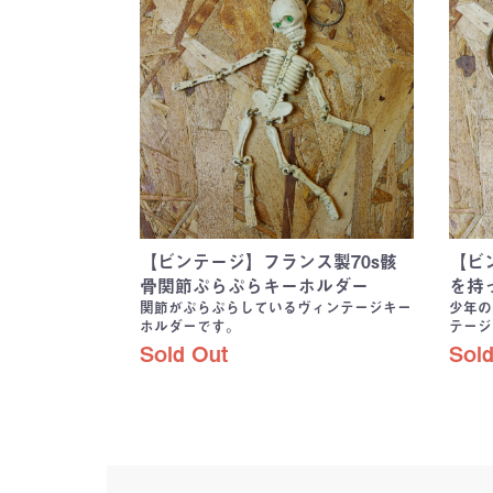
【ビンテージ】フランス製70s骸
【ビ
骨関節ぷらぷらキーホルダー
を持
関節がぷらぷらしているヴィンテージキー
少年の
ホルダーです。
テージ
Sold Out
Sold