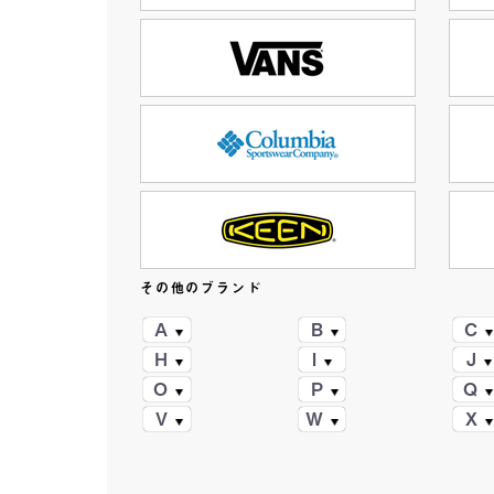
その他のブランド
A
B
C
H
I
J
O
P
Q
V
W
X