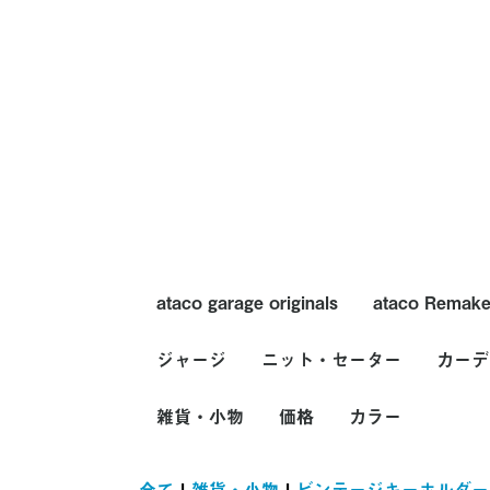
ataco garage originals
ataco Remak
トップス
ボトムス
帽子
バッグ
ジャージ
ニット・セーター
トップス
ボトムス
ヘアーアクセ
カーデ
メンズ
レディース
トップス
パンツ
USA(アメリカ)製
ヨーロッパ製
価格
カラー
雑貨・小物
メンズ
レディース
クルーネックセーター
Vネックセーター
ショールカラーセータ
タートルネックセータ
カウチンセーター
ニットベスト
USA(アメリカ)製
ヨーロッパ製
価格
カラー
価格
カラー
～2,000円
2,001円～5,0
5,001円～10,
10,001円～20
20,001円～
ホワイト系
ブラック系
グレー系
ブラウン系
ベージュ系
グリーン系
ブルー系
パープル系
イエロー系
ピンク系
レッド系
オレンジ系
シルバー系
ゴールド系
その他
メンズ
レディ
USA
ヨーロ
価格
カラー
ー
ー
エプロン
ベルト・サスペンダー
手袋
靴下(ソックス)
バンダナ・スカーフ
マフラー・ストール
アメリカンコミック・
ミニカー
メッセージドール
ZIPPO・ライター
ぬいぐるみ
キャラクター
カンパニーグッズ・キ
ノベルティ・広告
Fire-King(ファイヤー
PEZ(ペッツ)
エンブレム
ビンテージシーツ・生
ブランケット・ラグ・
バッジ・ピンズ
パッチ・ワッペン
時計
コインケース・財布
リメイクアイテム
アメリカンさび看板
ビンテージキーホルダ
エアーフレッシュナー
～2,000円
2,001円～5,000円
5,001円～10,000円
10,001円～20,000円
20,001円～
ホワイト系
ブラック系
グレー系
ブラウン系
ベージュ系
グリーン系
ブルー系
パープル系
イエロー系
ピンク系
レッド系
オレンジ系
シルバー系
ゴールド系
その他
トムアンドジ
トゥイーティ
ロードランナー
その他
ホットウィール(
ディズニー
ミッキー
トムアンドジ
スヌーピー
ルーニー・テ
ハンナ・バー
トゥイーティ
ロードランナー
チップ&デー
スターウォーズ
スマーフ(Smur
スタートレック
ガーフィール
トロール(Troll
マペット・ベ
セサミストリ
マクドナルド
ペプシコーラ(Pe
ケンタッキー
デニーズ(Denny
シェル(Shell)
エイアンドダ
サブウェイ
ケロッグ(Kellog
デイリークイ
アービーズ(Arb
トートバッグ
クラッチバッ
ペンケース・
コインケース
全て
|
雑貨・小物
|
ビンテージキーホルダー