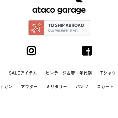
e
SALEアイテム
ビンテージ古着・年代別
Tシャツ
サリー
ィガン
トップス
ボトム
帽子・キャップ
シューズ・スニーカ
バッグ
アウター
ヘアーバンド
90s
80s
70s
60s
50s
40s
30s
20s
ミリタリー
パンツ
スカート
メンズ
レディー
無地Tシ
ボーダー
プリント
バンドT
ラグラン
7分袖T
サーマル
長袖Tシャ
タンクト
USA(ア
ヨーロッ
価格
カラー
ー・サンダル
00円
000円
,000円
ース
(アメリカ)製
ッパ製
～2,000円
2,001円～5,000円
5,001円～10,000円
10,001円～20,000円
20,001円～
ホワイト系
ブラック系
グレー系
ブラウン系
ベージュ系
グリーン系
ブルー系
パープル系
イエロー系
ピンク系
レッド系
オレンジ系
シルバー系
ゴールド系
その他
メンズ
レディース
ナイロン・ダウンベス
ナイロンジャケット・
スカジャン(スーベニ
フリースベスト
フリースジャケット
スタジャン
デニムジャケット・G
カバーオール
ハンティングジャケッ
コットン・ウールベス
ジャケット・ブルゾン
ワークジャケット
ウールジャケット
レザーベスト
レザージャケット
ガウン・ルームローブ
コート
ダウンジャケット
マウンテンパーカー
USA(アメリカ)製
ヨーロッパ製
価格
カラー
～2,000円
2,001円～5,000円
5,001円～10,000円
10,001円～20,000円
20,001円～
ホワイト系
ブラック系
グレー系
ブラウン系
ベージュ系
グリーン系
ブルー系
パープル系
イエロー系
ピンク系
レッド系
オレンジ系
シルバー系
ゴールド系
その他
メンズ
レディース
シャツ
スウェット
ニット・セーター
ジャケット
パンツ
帽子・フード
バッグ
シューズ
雑貨・小物
価格
カラー
～2,000円
2,001円～5,000円
5,001円～10,000円
10,001円～20,000円
20,001円～
ホワイト系
ブラック系
グレー系
ブラウン系
ベージュ系
グリーン系
ブルー系
パープル系
イエロー系
ピンク系
レッド系
オレンジ系
シルバー系
ゴールド系
その他
メンズ
レディース
ジーンズ
チノパン
スラックス・プリーツ
ワークパンツ
コーデュロイパンツ
ナイロンパンツ
スウェットパンツ
ウールパンツ
ペインターパンツ
レザーパンツ
オーバーオール・ツナ
ショートパンツ
USA(アメリカ)製
ヨーロッパ製
価格
カラー
ミニスカー
ミディアム
USA(アメ
ヨーロッパ
価格
カラー
～2,000円
2,001円～
5,001円～
10,001円
20,001円
ホワイト
ブラック
グレー系
ブラウン
ベージュ
グリーン
ブルー系
パープル
イエロー
ピンク系
レッド系
オレンジ
シルバー
ゴールド
その他
ト
ウインドブレーカー
アジャケット)
ジャン
ト
ト
(タック)パンツ
ギ
カート
ェリー
ーアンド
(THE
Hot
ェリー
ューンズ
ベラ
ーアンド
(THE
ル
(STER
f)
(STAR
ド
)
イビーズ
ート
psi-
フライド
's)
ブリュ
g's)
ーン
y's)
グ
筆箱
・小銭入