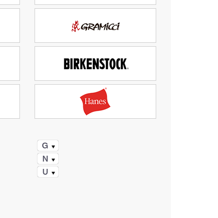
G
N
U