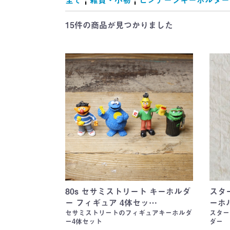
雑誌・絵本
ャラクター
キング)
地
マット
ー
(Tom and Jerr
シルベスター
ROAD RUNN
Wheels)
(Tom and Jerr
(Hanna-Barber
シルベスター
ROAD RUNN
(CHIP'N'DAL
WORS)
TREK)
(Garfield)
(MUPPET BA
(McDonald's)
Cola)
チキン(KFC)
(A&W)
(SUBWAY)
(Dairy Queen)
れ
(TWEETY an
(TWEETY an
SYLVESTER)
SYLVESTER)
15件
の商品が見つかりました
80s セサミストリート キーホルダ
スター
ー フィギュア 4体セッ…
ーホ
セサミストリートのフィギュアキーホルダ
スター
ー4体セット
ダー