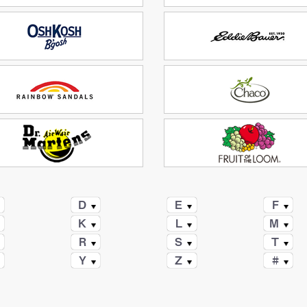
D
E
F
K
L
M
R
S
T
Y
Z
#