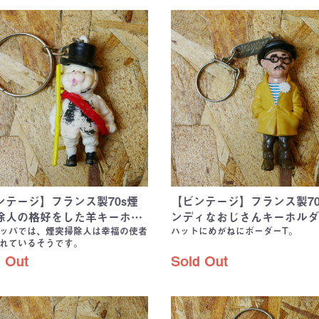
ンテージ】フランス製70s煙
【ビンテージ】フランス製70
除人の格好をした羊キーホ…
ンディなおじさんキーホルダ
ッパでは、煙突掃除人は幸福の使者
ハットにめがねにボーダーT。
れているそうです。
 Out
Sold Out