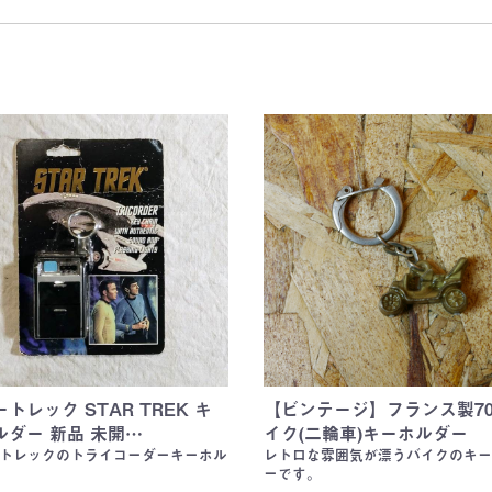
y)
ER)
y)
)
ER)
E)
BIES)
d
d
トレック STAR TREK キ
【ビンテージ】フランス製70
ルダー 新品 未開…
イク(二輪車)キーホルダー
トレックのトライコーダーキーホル
レトロな雰囲気が漂うバイクのキー
ーです。