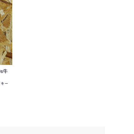
s牛
ジキー