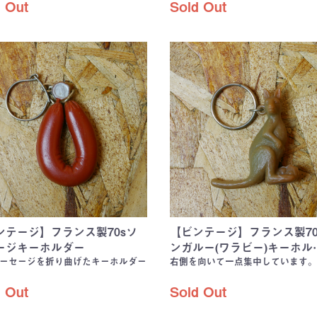
 Out
Sold Out
ンテージ】フランス製70sソ
【ビンテージ】フランス製70
ージキーホルダー
ンガルー(ワラビー)キーホル
ーセージを折り曲げたキーホルダー
右側を向いて一点集中しています。
 Out
Sold Out