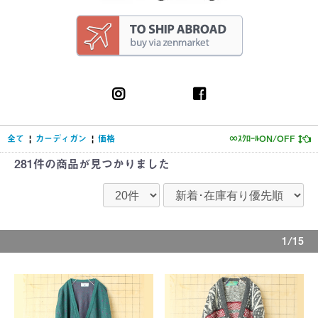
全て
|
カーディガン
|
価格
∞ｽｸﾛｰﾙON/OFF
281件
の商品が見つかりました
1/15