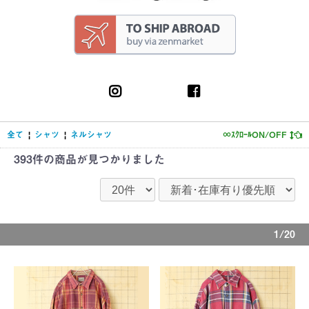
全て
|
シャツ
|
ネルシャツ
∞ｽｸﾛｰﾙON/OFF
393件
の商品が見つかりました
1/20