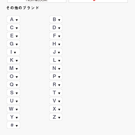
その他のブランド
A
B
C
D
E
F
G
H
I
J
K
L
M
N
O
P
Q
R
S
T
U
V
W
X
Y
Z
#