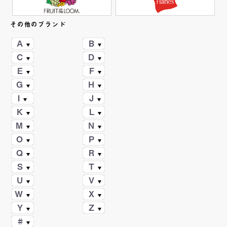
その他のブランド
A
B
C
D
E
F
G
H
I
J
K
L
M
N
O
P
Q
R
S
T
U
V
W
X
Y
Z
#